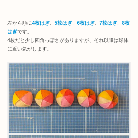
左から順に
4枚はぎ
、
5枚はぎ
、
6枚はぎ
、
7枚はぎ
、
8枚
はぎ
です。
4枚だと少し四角っぽさがありますが、それ以降は球体
に近い気がします。