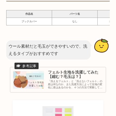
作品名
パーツ名
必要
ブックカバー
なし
本に
ウール素材だと毛玉ができやすいので、洗
えるタイプがおすすめです
フェルト生地を洗濯してみた
【縮む？毛玉は？】
「洗えるフェルト」と「洗えないフェルト」の
差は何なのか、また洗濯方法によって生地の変
化に差はあるのかを、４つの方法で実験してみ
ました。作りたい作品の用途によって、フェル
ト生地を選ぶ際の参考になれば嬉しいです。