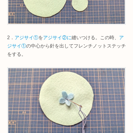
2．
アジサイ①
を
アジサイ②に
縫いつける。この時、
ア
ジサイ①
の中心から針を出してフレンチノットステッチ
をする。