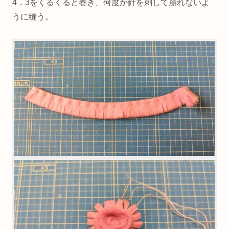
4．3をくるくると巻き、何度か針を刺して崩れないよ
うに縫う。