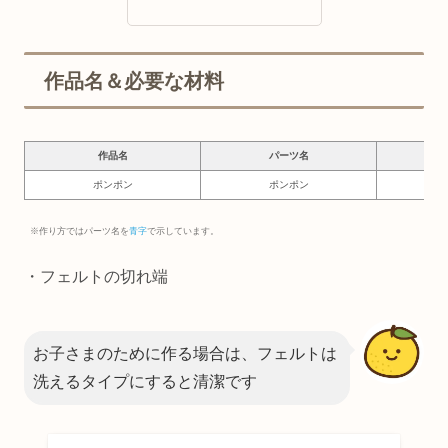
作品名＆必要な材料
作品名
パーツ名
必要
ポンポン
ポンポン
3×
※作り方ではパーツ名を
青字
で示しています。
・フェルトの切れ端
お子さまのために作る場合は、フェルトは
洗えるタイプにすると清潔です