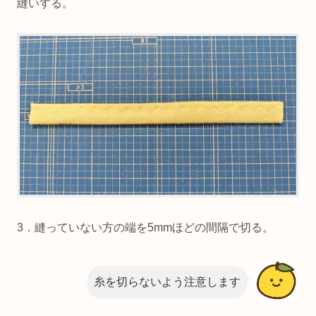
2．
ポンポン
を半分に折り、端から3mmほど内側をなみ
縫いする。