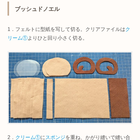
ブッシュドノエル
1．フェルトに型紙を写して切る。クリアファイルは
ク
リーム①
よりひと回り小さく切る。
2．
クリーム①
に
スポンジ
を重ね、かがり縫いで縫い合