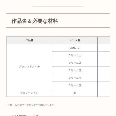
作品名＆必要な材料
作品名
パーツ名
必要
スポンジ
5×
クリーム①
5.5
クリーム②
15
ブッシュドノエル
クリーム③
2.
クリーム④
1.
クリーム⑤
5×
デコレーション
葉
3×
※作り方ではパーツ名を
青字
で示しています。