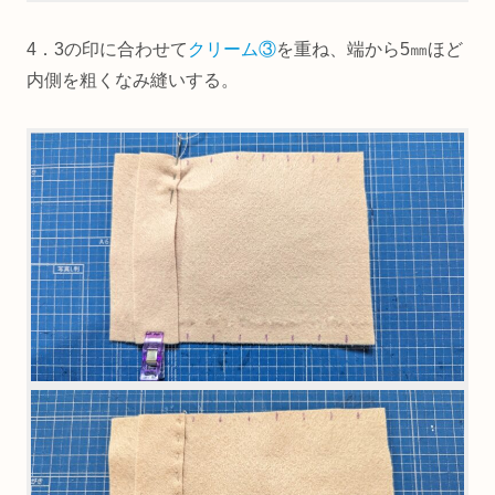
4．3の印に合わせて
クリーム③
を重ね、端から5㎜ほど
内側を粗くなみ縫いする。