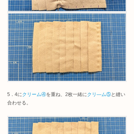
5．4に
クリーム④
を重ね、2枚一緒に
クリ―ム⑤
と縫い
合わせる。