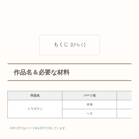
もくじ
作品名＆必要な材料
作品名
パーツ名
必要
本体
8×
トウガラシ
ヘタ
4×
※作り方ではパーツ名を
青字
で示しています。