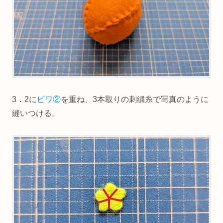
3．2に
ビワ②
を重ね、3本取りの刺繍糸で写真のように
縫いつける。