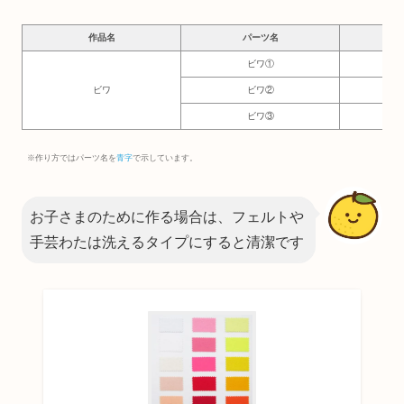
作品名
パーツ名
必要
ビワ①
7
ビワ
ビワ②
1
ビワ③
1.5
※作り方ではパーツ名を
青字
で示しています。
お子さまのために作る場合は、フェルトや
手芸わたは洗えるタイプにすると清潔です