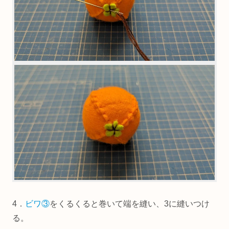
4．
ビワ③
をくるくると巻いて端を縫い、3に縫いつけ
る。