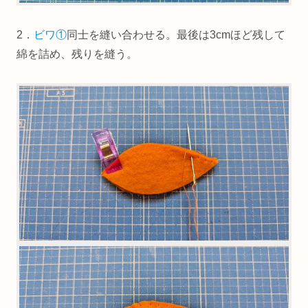
2．
ビワ①
同士を縫い合わせる。最後は3cmほど残して
綿を詰め、残りを縫う。