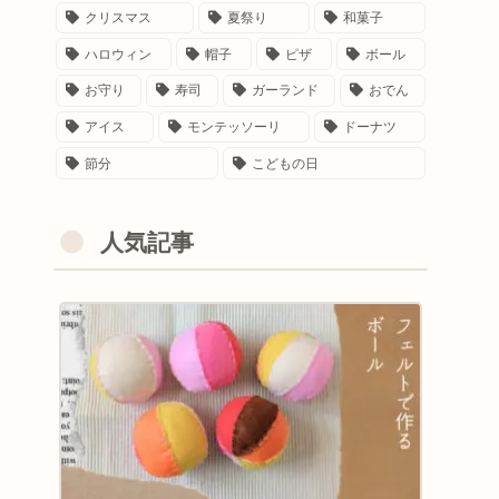
クリスマス
夏祭り
和菓子
ハロウィン
帽子
ピザ
ボール
お守り
寿司
ガーランド
おでん
アイス
モンテッソーリ
ドーナツ
節分
こどもの日
人気記事