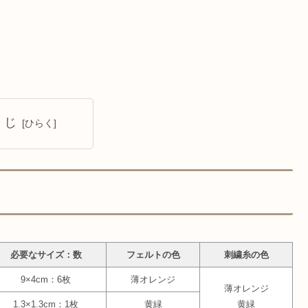
くじ
必要なサイズ：数
フェルトの色
刺繍糸の色
9×4cm：6枚
薄オレンジ
薄オレンジ
1.3×1.3cm：1枚
黄緑
黄緑