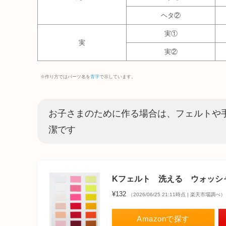
ヘタ②
実①
実
実②
※作り方ではパーツ名を
青字
で示しています。
お子さまのために作る場合は、フェルトや
潔です
Kフェルト 洗える ウォッシ
¥132
（2026/06/25 21:11時点 | 楽天市場調べ）
Amazonで探す