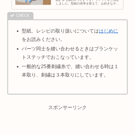
しました。型紙の倍率を変えて、お好きなサイ
ズで作れます。
型紙、レシピの取り扱いについては
はじめに
をお読みください。
パーツ同士を縫い合わせるときはブランケッ
トステッチでおこなっています。
一般的な25番刺繍糸で、縫い合わせる時は１
本取り、刺繍は３本取りにしています。
スポンサーリンク