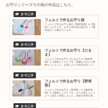
お守りシリーズその他の作品はこちら。
フェルトで作るお守り袋
フェルトで作るお守り袋の【無料型紙】＆【無
料レシピ】です。お守り用の紐の結び方（二重
叶結び）も載せています。
フェルトで作るお守り【だる
ま】
フェルトで作るお守り【だるま】の【無料型
紙】＆【無料レシピ】です。刺繍を入れたり装
飾をしたりして、お気に入りの作品を作ってみ
てください。
フェルトで作るお守り【野球
部】
フェルトで作るお守り（野球部）の【無料型
紙】＆【無料レシピ】です。ボール型とユニフ
ォーム型をご用意しました。型紙の倍率を変え
て、お好きなサイズで作れます。