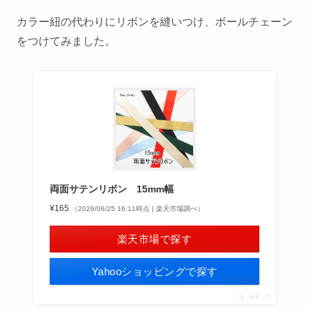
カラー紐の代わりにリボンを縫いつけ、ボールチェーン
をつけてみました。
両面サテンリボン 15mm幅
¥165
（2026/06/25 16:11時点 | 楽天市場調べ）
楽天市場で探す
Yahooショッピングで探す
ポチップ