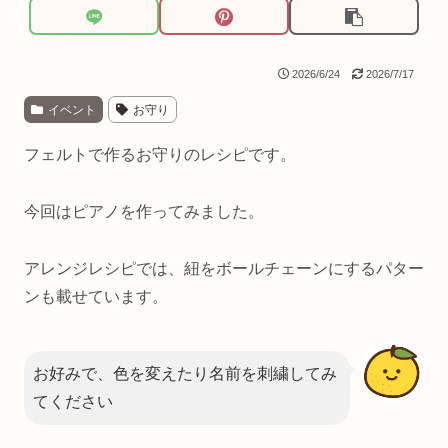
2026/6/24
2026/7/17
イベント
お守り
フェルトで作るお守りのレシピです。
今回はピアノを作ってみました。
アレンジレシピでは、紐をボールチェーンにするパター
ンも載せています。
お好みで、色を変えたり名前を刺繍してみ
てください