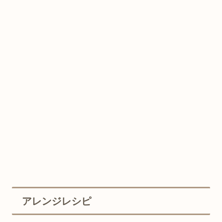
アレンジレシピ