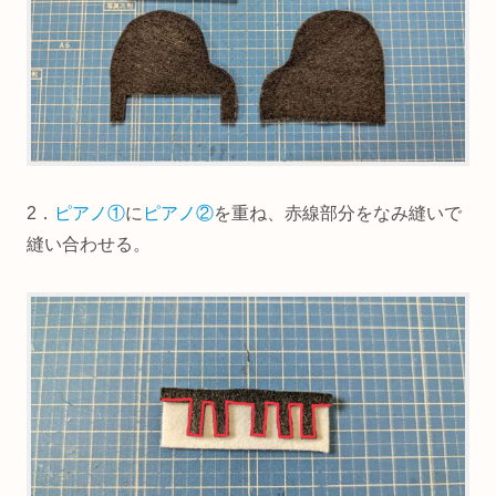
2．
ピアノ①
に
ピアノ②
を重ね、赤線部分をなみ縫いで
縫い合わせる。