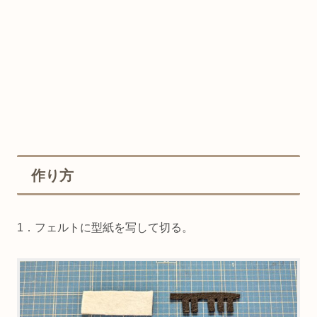
作り方
1．フェルトに型紙を写して切る。