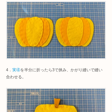
4．
実④
を半分に折ったら3で挟み、かがり縫いで縫い
合わせる。