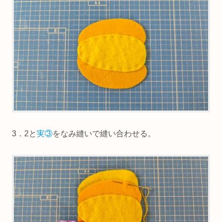
3．2と
実③
をなみ縫いで縫い合わせる。