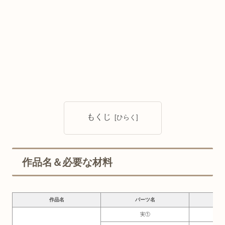
もくじ
作品名＆必要な材料
作品名
パーツ名
必要
実①
6.5