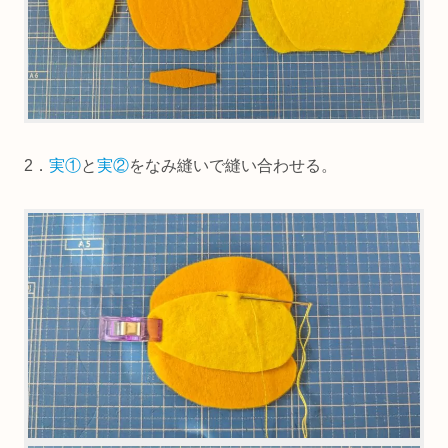
2．
実①
と
実②
をなみ縫いで縫い合わせる。