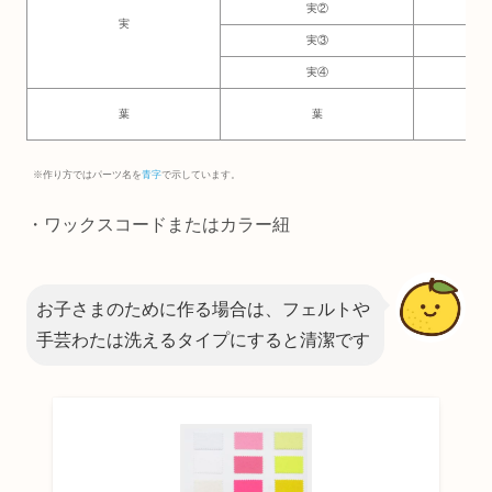
実②
6.
実
実③
6.5
実④
4
葉
葉
7.
※作り方ではパーツ名を
青字
で示しています。
・ワックスコードまたはカラー紐
お子さまのために作る場合は、フェルトや
手芸わたは洗えるタイプにすると清潔です