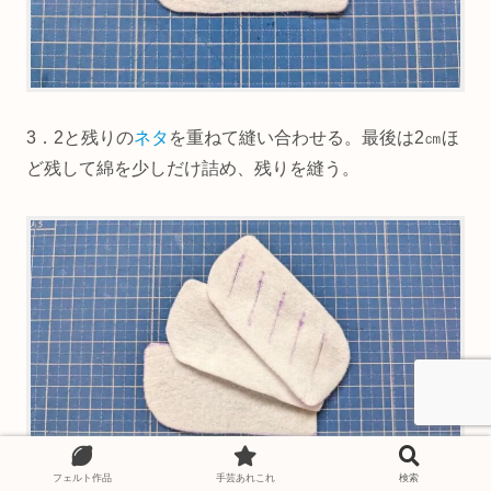
3．2と残りの
ネタ
を重ねて縫い合わせる。最後は2㎝ほ
ど残して綿を少しだけ詰め、残りを縫う。
フェルト作品
手芸あれこれ
検索