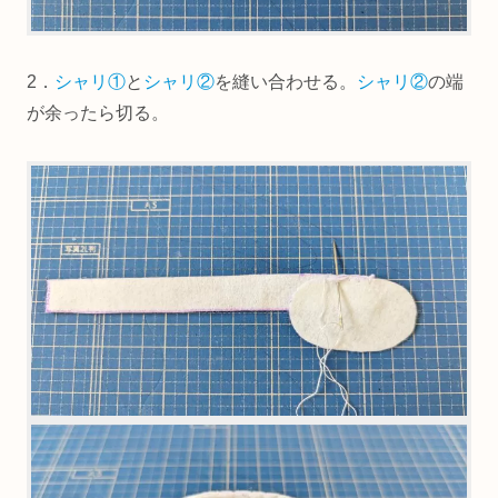
2．
シャリ①
と
シャリ②
を縫い合わせる。
シャリ②
の端
が余ったら切る。