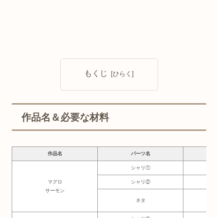
もくじ
作品名＆必要な材料
作品名
パーツ名
必要
シャリ①
3×
マグロ
シャリ②
1.5
サーモン
ネタ
3.5