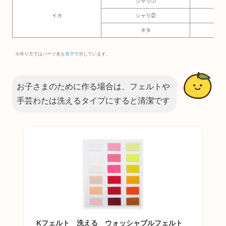
シャリ①
3×
イカ
シャリ②
1.5
ネタ
3.5
※作り方ではパーツ名を
青字
で示しています。
お子さまのために作る場合は、フェルトや
手芸わたは洗えるタイプにすると清潔です
Kフェルト 洗える ウォッシャブルフェルト