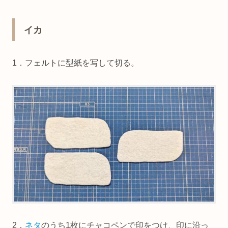
イカ
1．フェルトに型紙を写して切る。
2．
ネタ
のうち1枚にチャコペンで印をつけ、印に沿っ