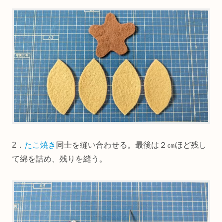
2．
たこ焼き
同士を縫い合わせる。最後は２㎝ほど残し
て綿を詰め、残りを縫う。