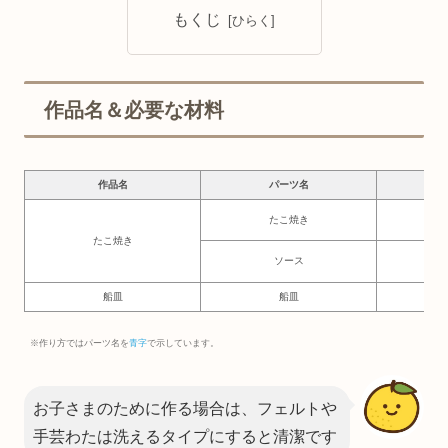
もくじ
作品名＆必要な材料
作品名
パーツ名
必要
たこ焼き
6×
たこ焼き
ソース
5.5
船皿
船皿
18
※作り方ではパーツ名を
青字
で示しています。
お子さまのために作る場合は、フェルトや
手芸わたは洗えるタイプにすると清潔です