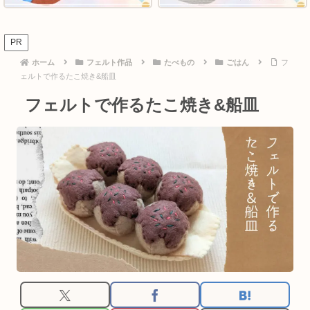
PR
ホーム
フェルト作品
たべもの
ごはん
フ
ェルトで作るたこ焼き&船皿
フェルトで作るたこ焼き&船皿