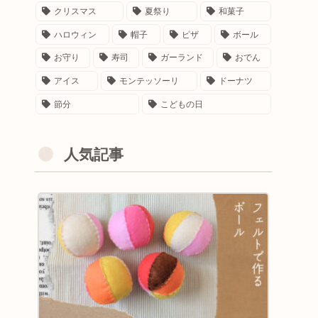
クリスマス
夏祭り
和菓子
ハロウィン
帽子
ピザ
ボール
お守り
寿司
ガーランド
おでん
アイス
モンテッソーリ
ドーナツ
節分
こどもの日
人気記事