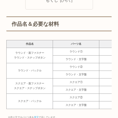
もくじ
作品名＆必要な材料
作品名
パーツ名
必要
ラウンド①
3.5
ラウンド・面ファスナー
ラウンド・スナップボタン
ラウンド・文字盤
3㎝
ラウンド②
3.5
ラウンド・バックル
ラウンド・文字盤
3
スクエア①
3㎝
スクエア・面ファスナー
スクエア・スナップボタン
スクエア・文字盤
2.5
スクエア②
3.5
スクエア・バックル
スクエア・文字盤
2.5
※作り方ではパーツ名を
青字
で示しています。