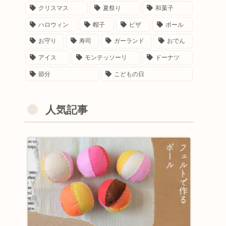
クリスマス
夏祭り
和菓子
ハロウィン
帽子
ピザ
ボール
お守り
寿司
ガーランド
おでん
アイス
モンテッソーリ
ドーナツ
節分
こどもの日
人気記事