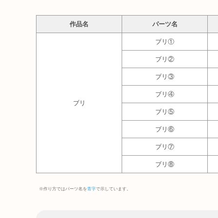
作品名
パーツ名
ブリ①
ブリ②
ブリ③
ブリ④
ブリ
ブリ⑤
ブリ⑥
ブリ⑦
ブリ⑧
※作り方ではパーツ名を
青字
で示しています。