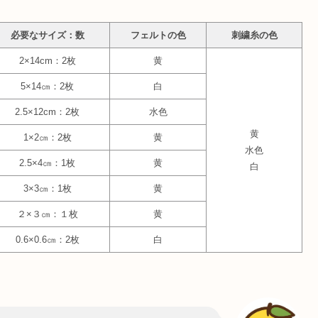
必要なサイズ：数
フェルトの色
刺繍糸の色
2×14cm：2枚
黄
5×14㎝：2枚
白
2.5×12cm：2枚
水色
黄
1×2㎝：2枚
黄
水色
2.5×4㎝：1枚
黄
白
3×3㎝：1枚
黄
２×３㎝：１枚
黄
0.6×0.6㎝：2枚
白