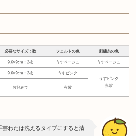
必要なサイズ：数
フェルトの色
刺繍糸の色
9.6×9cm：2枚
うすベージュ
うすベージュ
9.6×9cm：2枚
うすピンク
うすピンク
赤紫
お好みで
赤紫
手芸わたは洗えるタイプにすると清