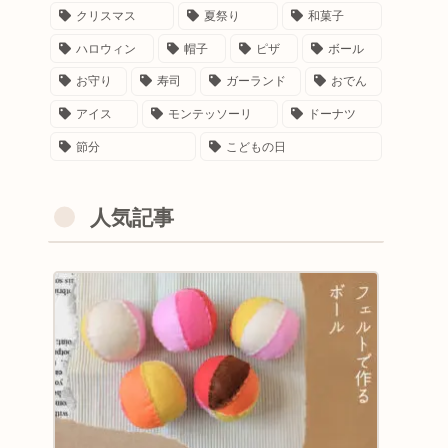
クリスマス
夏祭り
和菓子
ハロウィン
帽子
ピザ
ボール
お守り
寿司
ガーランド
おでん
アイス
モンテッソーリ
ドーナツ
節分
こどもの日
人気記事