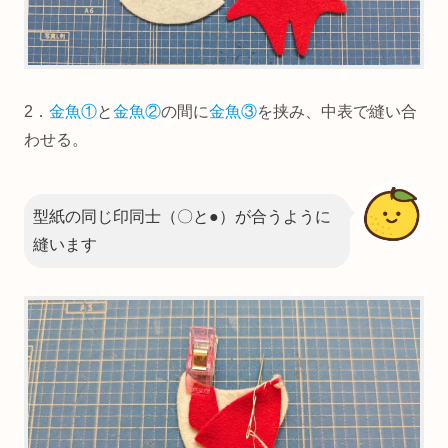
2．
金魚①
と
金魚②
の間に
金魚③
を挟み、中表で縫い合
わせる。
型紙の同じ印同士（〇と●）が合うように
縫います