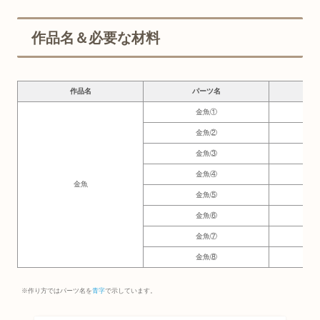
作品名＆必要な材料
作品名
パーツ名
必要
金魚①
4.
金魚②
4.5
金魚③
1.5
金魚④
1.
金魚
金魚⑤
7.
金魚⑥
2.
金魚⑦
2.
金魚⑧
0.
※作り方ではパーツ名を
青字
で示しています。