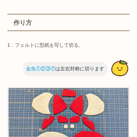
作り方
1．フェルトに型紙を写して切る。
金魚①②③⑦
は左右対称に切ります