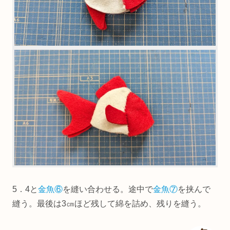
5．4と
金魚⑥
を縫い合わせる。途中で
金魚⑦
を挟んで
縫う。最後は3㎝ほど残して綿を詰め、残りを縫う。