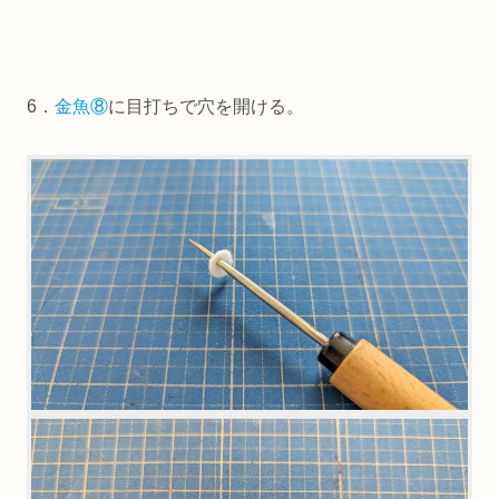
6．
金魚⑧
に目打ちで穴を開ける。