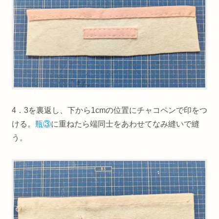
4．3を裏返し、下から1cmの位置にチャコペンで印をつ
ける。
瓶③
に重ねたら端同士をあわせてなみ縫いで縫
う。