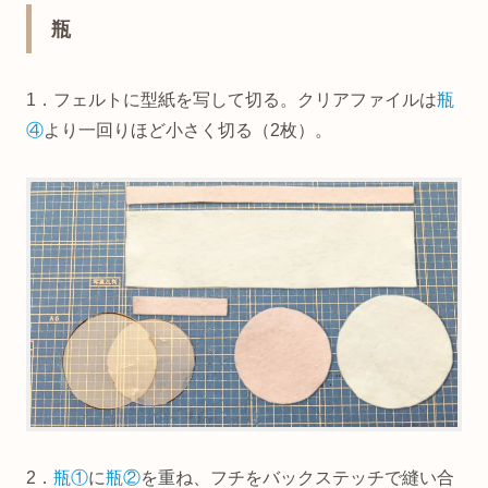
瓶
1．フェルトに型紙を写して切る。クリアファイルは
瓶
④
より一回りほど小さく切る（2枚）。
2．
瓶①
に
瓶②
を重ね、フチをバックステッチで縫い合