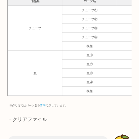
作品名
パーツ名
必要
チューブ①
10
チューブ②
2×
チューブ
チューブ③
2
チューブ④
1.
模様
1
瓶①
5×
瓶②
1×
瓶
瓶③
7
瓶④
6
模様
1
※作り方ではパーツ名を
青字
で示しています。
・クリアファイル