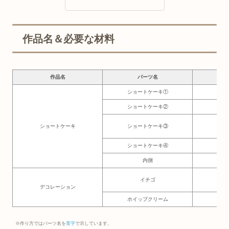
作品名＆必要な材料
作品名
パーツ名
必要
ショートケーキ①
4.
ショートケーキ②
1.
ショートケーキ
ショートケーキ③
7×
ショートケーキ④
4.
内側
11
イチゴ
5
デコレーション
ホイップクリーム
6
※作り方ではパーツ名を
青字
で示しています。