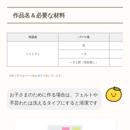
作品名＆必要な材料
作品名
パーツ名
必要
実
9×
ミニトマト
ヘタ
3.2
ヘタ上部（型紙無し）
1×
※作り方ではパーツ名を
青字
で示しています。
お子さまのために作る場合は、フェルトや
手芸わたは洗えるタイプにすると清潔です