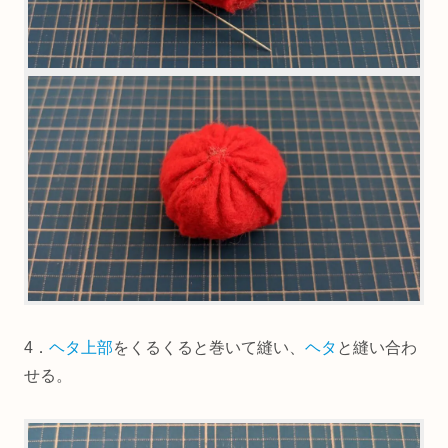
4．
ヘタ上部
をくるくると巻いて縫い、
ヘタ
と縫い合わ
せる。